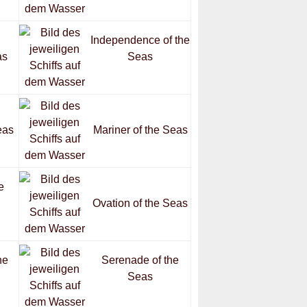
Independence of the
as
Seas
eas
Mariner of the Seas
e
Ovation of the Seas
he
Serenade of the
Seas