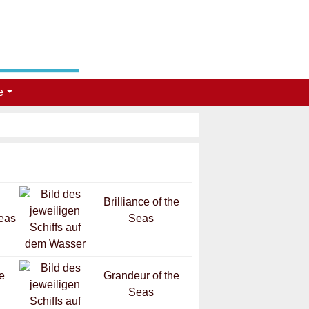
e
Brilliance of the
eas
Seas
e
Grandeur of the
Seas