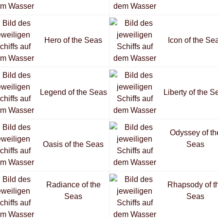
Hero of the Seas
Icon of the Se
Legend of the Seas
Liberty of the S
Odyssey of th
Oasis of the Seas
Seas
Radiance of the
Rhapsody of t
Seas
Seas