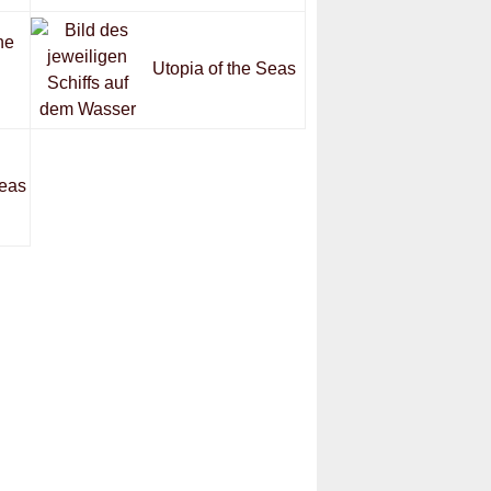
he
Utopia of the Seas
Seas