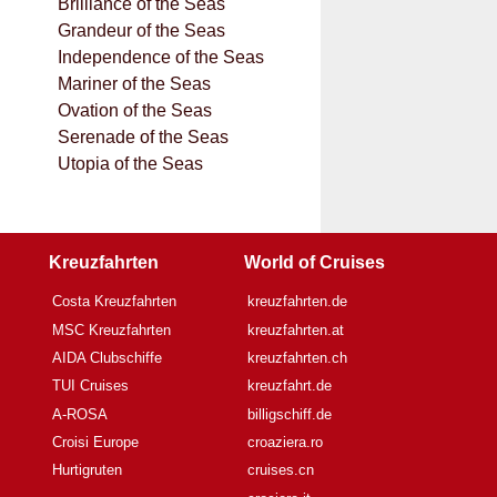
Brilliance of the Seas
Grandeur of the Seas
Independence of the Seas
Mariner of the Seas
Ovation of the Seas
Serenade of the Seas
Utopia of the Seas
Kreuzfahrten
World of Cruises
Costa Kreuzfahrten
kreuzfahrten.de
MSC Kreuzfahrten
kreuzfahrten.at
AIDA Clubschiffe
kreuzfahrten.ch
TUI Cruises
kreuzfahrt.de
A-ROSA
billigschiff.de
Croisi Europe
croaziera.ro
Hurtigruten
cruises.cn