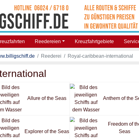
reuzfahrten
Reedereien
Kreuzfahrtgebiete
Servic
w.billigschiff.de
Reederei
Royal-caribbean-international
ternational
Allure of the Seas
Anthem of the S
Freedom of th
Explorer of the Seas
Seas