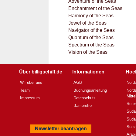
Adventure of the Seas
Enchantment of the Seas
Harmony of the Seas
Jewel of the Seas
Navigator of the Seas
Quantum of the Seas
Spectrum of the Seas
Vision of the Seas
Über billigschiff.de
Informationen
Hoc
Wir über uns
AGB
Norda
Team
Buchungsanleitung
Norda
Mitt
Impressum
Datenschutz
Rote
Barrierefrei
Südaf
Südaf
Suez
Newsletter beantragen
Arab