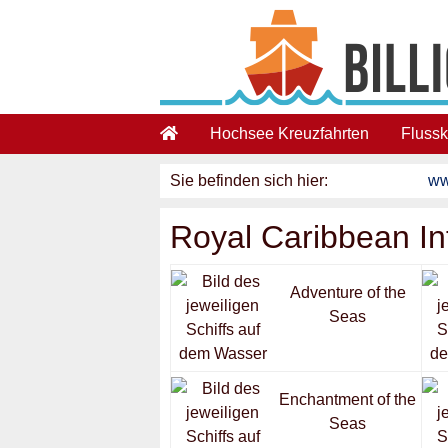
Skip to main content
Hochsee Kreuzfahrten
Flussk
Sie befinden sich hier:
ww
Royal Caribbean In
Adventure of the
Seas
Enchantment of the
Seas