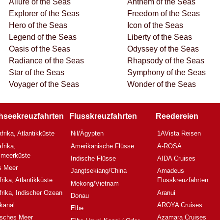
Allure of the Seas
Anthem of the Seas
Explorer of the Seas
Freedom of the Seas
Hero of the Seas
Icon of the Seas
Legend of the Seas
Liberty of the Seas
Oasis of the Seas
Odyssey of the Seas
Radiance of the Seas
Rhapsody of the Seas
Star of the Seas
Symphony of the Seas
Voyager of the Seas
Wonder of the Seas
hseekreuzfahrten
Flusskreuzfahrten
Reedereien
frika, Atlantikküste
Nil/Ägypten
1AVista Reisen
frika,
Amerikanische Flüsse
A-ROSA
elmeerküste
Indische Flüsse
AIDA Cruises
s Meer
Jangtsekiang/China
Amadeus
rika, Atlantikküste
Flusskreuzfahrten
Mekong/Vietnam
rika, Indischer Ozean
Aranui
Donau
kanal
AROYA Cruises
Elbe
isches Meer
Azamara Cruises