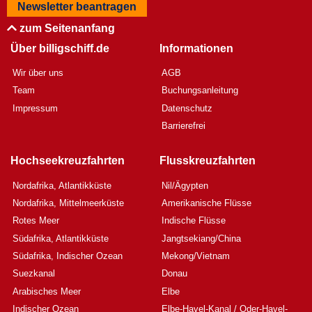
Newsletter beantragen
zum Seitenanfang
Über billigschiff.de
Informationen
Wir über uns
AGB
Team
Buchungsanleitung
Impressum
Datenschutz
Barrierefrei
Hochseekreuzfahrten
Flusskreuzfahrten
Nordafrika, Atlantikküste
Nil/Ägypten
Nordafrika, Mittelmeerküste
Amerikanische Flüsse
Rotes Meer
Indische Flüsse
Südafrika, Atlantikküste
Jangtsekiang/China
Südafrika, Indischer Ozean
Mekong/Vietnam
Suezkanal
Donau
Arabisches Meer
Elbe
Indischer Ozean
Elbe-Havel-Kanal / Oder-Havel-