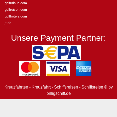
golfurlaub.com
golfreisen.com
golfhotels.com
jt.de
Unsere Payment Partner:
Kreuzfahrten - Kreuzfahrt - Schiffsreisen - Schiffsreise © by
billigschiff.de