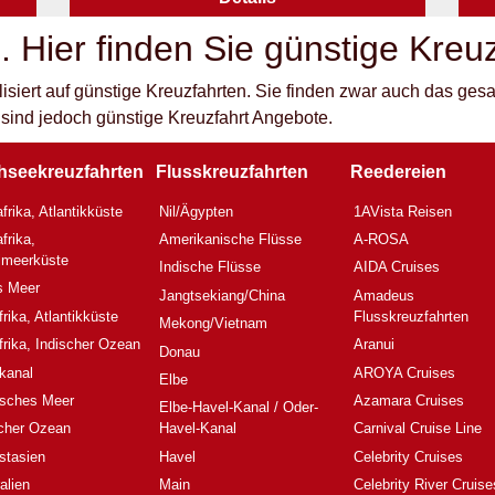
n. Hier finden Sie günstige Kreuz
alisiert auf günstige Kreuzfahrten. Sie finden zwar auch das ges
 sind jedoch günstige Kreuzfahrt Angebote.
hseekreuzfahrten
Flusskreuzfahrten
Reedereien
frika, Atlantikküste
Nil/Ägypten
1AVista Reisen
frika,
Amerikanische Flüsse
A-ROSA
elmeerküste
Indische Flüsse
AIDA Cruises
s Meer
Jangtsekiang/China
Amadeus
rika, Atlantikküste
Flusskreuzfahrten
Mekong/Vietnam
rika, Indischer Ozean
Aranui
Donau
kanal
AROYA Cruises
Elbe
isches Meer
Azamara Cruises
Elbe-Havel-Kanal / Oder-
scher Ozean
Havel-Kanal
Carnival Cruise Line
stasien
Havel
Celebrity Cruises
alien
Main
Celebrity River Cruise