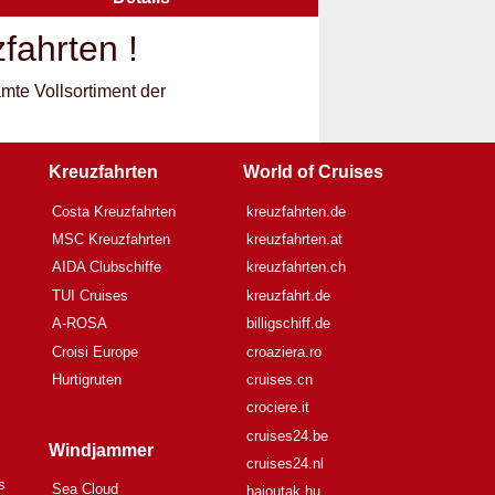
fahrten !
amte Vollsortiment der
Kreuzfahrten
World of Cruises
Costa Kreuzfahrten
kreuzfahrten.de
MSC Kreuzfahrten
kreuzfahrten.at
AIDA Clubschiffe
kreuzfahrten.ch
TUI Cruises
kreuzfahrt.de
A-ROSA
billigschiff.de
Croisi Europe
croaziera.ro
Hurtigruten
cruises.cn
crociere.it
cruises24.be
Windjammer
cruises24.nl
s
Sea Cloud
hajoutak.hu