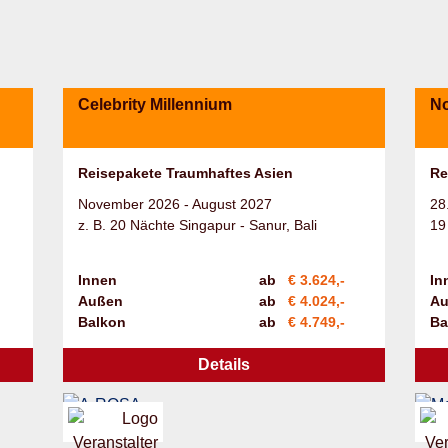
Celebrity Millennium
N
Reisepakete Traumhaftes Asien
Re
November 2026 - August 2027
28
z. B. 20 Nächte Singapur - Sanur, Bali
19
Innen
ab
€ 3.624,-
In
Außen
ab
€ 4.024,-
Au
Balkon
ab
€ 4.749,-
Ba
Details