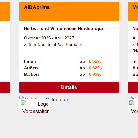
AIDAprima
Me
Herbst- und Winterreisen Nordeuropa
No
Oktober 2026 - April 2027
Au
z. B. 5 Nächte ab/bis Hamburg
z.
(N
Innen
ab
€ 559,-
In
Außen
ab
€ 629,-
Au
Balkon
ab
€ 659,-
Ba
Details