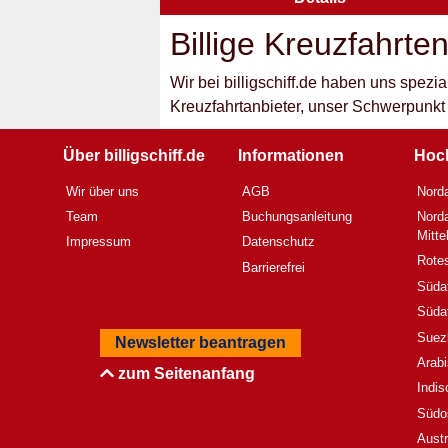
Billige Kreuzfahrte
Wir bei billigschiff.de haben uns spezi
Kreuzfahrtanbieter, unser Schwerpunkt
Über billigschiff.de
Informationen
Hoc
Wir über uns
AGB
Norda
Team
Buchungsanleitung
Norda
Mitt
Impressum
Datenschutz
Rote
Barrierefrei
Südaf
Südaf
Suez
Newsletter beantragen
Arab
zum Seitenanfang
Indi
Südo
Austr