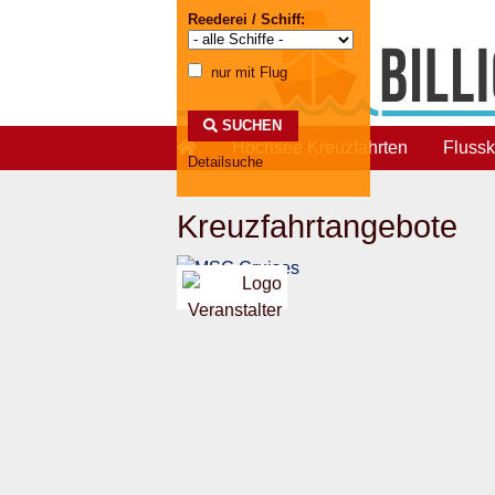
Reederei / Schiff:
nur mit Flug
SUCHEN
Skip to main content
Hochsee Kreuzfahrten
Flussk
Detailsuche
Kreuzfahrtangebote