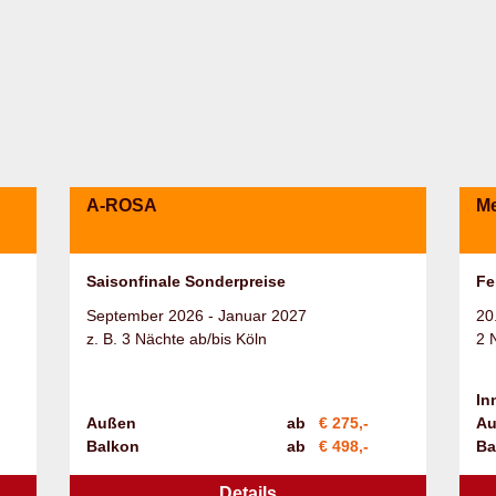
A-ROSA
Me
Saisonfinale Sonderpreise
Fe
September 2026 - Januar 2027
20
z. B. 3 Nächte ab/bis Köln
2 
In
Außen
ab
€ 275,-
Au
Balkon
ab
€ 498,-
Ba
Details