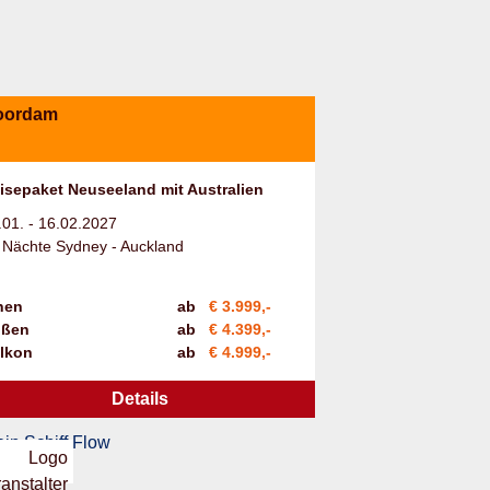
oordam
isepaket Neuseeland mit Australien
.01. - 16.02.2027
 Nächte Sydney - Auckland
nen
ab
€ 3.999,-
ßen
ab
€ 4.399,-
lkon
ab
€ 4.999,-
Details