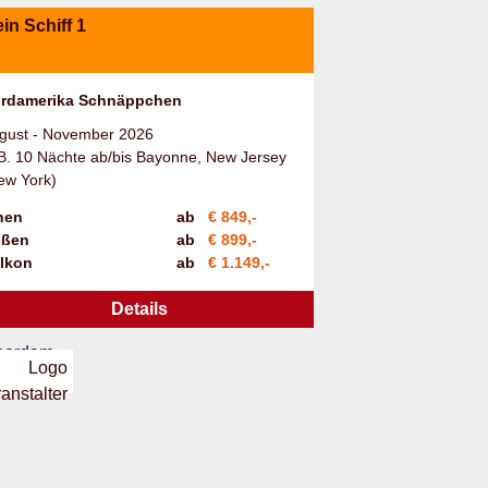
in Schiff 1
rdamerika Schnäppchen
gust - November 2026
 B. 10 Nächte ab/bis Bayonne, New Jersey
ew York)
nen
ab
€ 849,-
ßen
ab
€ 899,-
lkon
ab
€ 1.149,-
Details