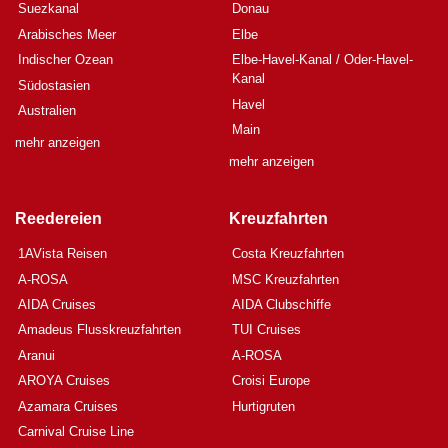
Suezkanal
Donau
Arabisches Meer
Elbe
Indischer Ozean
Elbe-Havel-Kanal / Oder-Havel-
Kanal
Südostasien
Havel
Australien
Main
mehr anzeigen
mehr anzeigen
Reedereien
Kreuzfahrten
1AVista Reisen
Costa Kreuzfahrten
A-ROSA
MSC Kreuzfahrten
AIDA Cruises
AIDA Clubschiffe
Amadeus Flusskreuzfahrten
TUI Cruises
Aranui
A-ROSA
AROYA Cruises
Croisi Europe
Azamara Cruises
Hurtigruten
Carnival Cruise Line