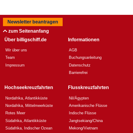
Newsletter beantragen
zum Seitenanfang
Über billigschiff.de
Informationen
Wir über uns
AGB
Team
Buchungsanleitung
Impressum
Datenschutz
Barrierefrei
Hochseekreuzfahrten
Flusskreuzfahrten
Nordafrika, Atlantikküste
Nil/Ägypten
Nordafrika, Mittelmeerküste
Amerikanische Flüsse
Rotes Meer
Indische Flüsse
Südafrika, Atlantikküste
Jangtsekiang/China
Südafrika, Indischer Ozean
Mekong/Vietnam