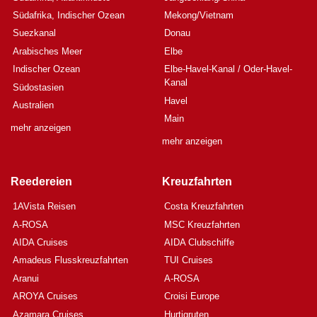
Südafrika, Indischer Ozean
Mekong/Vietnam
Suezkanal
Donau
Arabisches Meer
Elbe
Indischer Ozean
Elbe-Havel-Kanal / Oder-Havel-
Kanal
Südostasien
Havel
Australien
Main
mehr anzeigen
mehr anzeigen
Reedereien
Kreuzfahrten
1AVista Reisen
Costa Kreuzfahrten
A-ROSA
MSC Kreuzfahrten
AIDA Cruises
AIDA Clubschiffe
Amadeus Flusskreuzfahrten
TUI Cruises
Aranui
A-ROSA
AROYA Cruises
Croisi Europe
Azamara Cruises
Hurtigruten