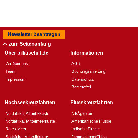
Newsletter beantragen
zum Seitenanfang
Über billigschiff.de
Informationen
Wir über uns
AGB
Team
Buchungsanleitung
Impressum
Datenschutz
Barrierefrei
Hochseekreuzfahrten
Flusskreuzfahrten
Nordafrika, Atlantikküste
Nil/Ägypten
Nordafrika, Mittelmeerküste
Amerikanische Flüsse
Rotes Meer
Indische Flüsse
Südafrika, Atlantikküste
Jangtsekiang/China